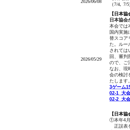
2026/06/08
（7/4, 7/5
【日本協
日本協会
本会では
国内実施
替スコア
た。ルー
されては
回、審判
2026/05/29
ので、ご
なお、現
会の検討を
たします
3ゲーム
02-1_
02-2
【日本協
①本年4
正誤表を