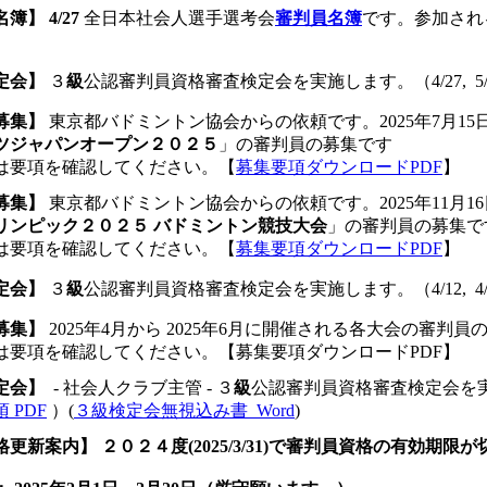
簿】 4/27
全日本社会人選手選考会
審判員名簿
です。参加され
定会】
３
級
公認審判員資格審査検定会を実施します。
（4/27,
募集】
東京都バドミントン協会からの依頼です。2025年7月15
ツジャパンオープン２０２５
」の審判員の募集です
は要項を確認してください。【
募集要項ダウンロードPDF
】
募集】
東京都バドミントン協会からの依頼です。2025年11月1
リンピック２０２５ バドミントン競技大会
」の審判員の募集で
は要項を確認してください。【
募集要項ダウンロードPDF
】
定会】
３
級
公認審判員資格審査検定会を実施します。
（4/12,
募集】
2025年4月から 2025年6月に開催される各大会の審判員
は要項を確認してください。【募集要項ダウンロードPDF】
定会】
- 社会人クラブ主管 - ３
級
公認審判員資格審査検定会を
 PDF
）(
３級検定会無視込み書_Word
)
格更新案内】
２０２４度(2025/3/31)で審判員資格の有効期