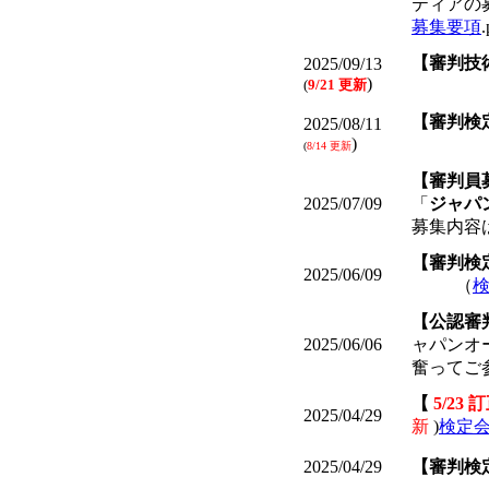
ティアの
募集要項
【審判技
2025/09/13
)
(
9/21 更新
________
【審判検
2025/08/11
)
________
(
8/14 更新
【審判員
2025/07/09
「
ジャパ
募集内容
【審判検
2025/06/09
_____
（
検
【公認審
2025/06/06
ャパンオ
奮ってご
【
5/23
2025/04/29
新
)
検定会
2025/04/29
【審判検