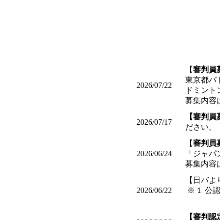
【
審判員
東京都バ
2026/07/22
ドミント
募集内容
【審判員
2026/07/17
ださい。
【
審判員
2026/06/24
「ジャパ
募集内容
【日バよ
2026/06/22
※ 1 
________
【審判認