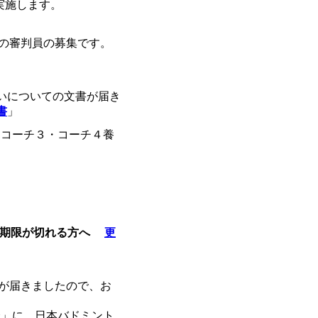
実施します。
の審判員の募集です。
扱いについての文書が届き
書
」
ンコーチ３・コーチ４養
の有効期限が切れる方へ
更
が届きましたので、お
会」に、日本バドミント