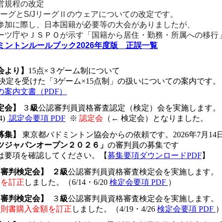
営規程の改定
リーグとS/JリーグⅡのウェアについての改定です。
加に際し、日本国籍が必要等の大会がありましたが、
庁やＪＳＰＯが示す「国籍から居住・勤務・所属への移行
ドミントンルールブック2026年度版 正誤一覧
会より】
15点×３ゲーム制について
会決定を受けた「3ゲーム×15点制」の扱いについての案内です。
の案内文書（PDF）
定会】
３
級
公認審判員資格審査認定（検定）会を実施します。
4)
認定会要項 PDF
※
認定会
（← 検定会）となりました。
募集】
東京都バドミントン協会からの依頼です。2026年7月14
ツジャパンオープン２０２６」
の審判員の募集です
は要項を確認してください。【
募集要項ダウンロードPDF
】
新
審判検定会】
２級
公認審判員資格審査検定会を実施します。
切日を訂正
しました。
（6/14・6/20
検定会要項 PDF
）
新
審判検定会】
３
級
公認審判員資格審査検定会を実施します。
技規則書購入金額を訂正
しました。
（4/19・4/26
検定会要項 PDF