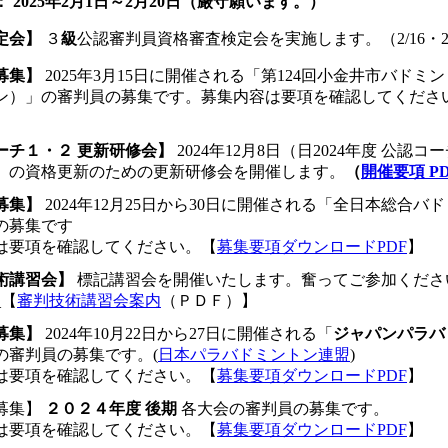
：
2025年2月1日～2月20日
（
厳守
願います。）
定会】
３
級
公認審判員資格審査検定会を実施します。
（2/16・
募集】
2025年3月15日に開催される「第124回小金井市バド
ン）」の審判員の募集です。募集内容は要項を確認してくださ
】
ーチ１・２ 更新研修会】
2024年12月8日（日2024年度 公
）の資格更新のための更新研修会を開催します。
（
開催要項 P
募集】
2024年12月25日から30日に開催される「全日本総合
の募集です
は要項を確認してください。【
募集要項ダウンロードPDF
】
術講習会】
標記講習会を開催いたします。奮ってご参加くださ
_
【
審判技術講習会案内
（ＰＤＦ）】
募集】
2024年10月22日から27日に開催される「
ジャパンパラバ
の審判員の募集です。(
日本パラバドミントン連盟
)
は要項を確認してください。【
募集要項ダウンロードPDF
】
募集】
２０２４年度
後期
各大会の審判員の募集です。
は要項を確認してください。【
募集要項ダウンロードPDF
】