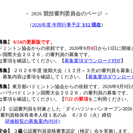
－ 2026 競技審判委員会のページ －
（
2026年度 年間行事予定
3/12 現在
）
募集
】
6/24の更新版です。
ドミントン協会からの依頼です。2026年9月
8
日から13日に開
ン国際大会２０２６」の審判員の募集です。
は要項を確認してください。【
募集要項ダウンロードPDF
】
募集】
２０２６年度 後期大会（１２月～３月)の審判員を募集
__
募集内容は要項を確認してください。【
募集要項ダウンロード
募集
】
東京都バドミントン協会からの依頼です。2026年9月9日
ンパラバドミントン国際大会２０２６」の審判員の募集です。
は要項を確認してください。【
7/22 の要項
をご利用ください。
り】
公認審判員を対象とした「
ダイハツジャパンオープン2026
公認審判資格保有者本人様１名のみ ６/３０（火）締切
___
研修観覧の募集案内(PDF)
定会】
３
級
公認審判員資格審査認定（検定）会を実施します。