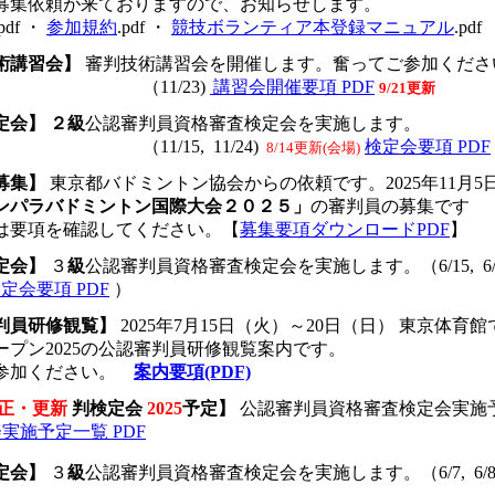
募集依頼が来ておりますので、お知らせします。
.pdf ・
参加規約
.pdf ・
競技ボランティア本登録マニュアル
.pdf
術講習会】
審判技術講習会を開催します。奮ってご参加くださ
_________________
（11/23)
講習会開催要項 PDF
9/21更新
定会】
２
級
公認審判員資格審査検定会を実施します。
_________________
（11/15, 11/24)
検定会要項 PDF
8/14更新(会場)
募集】
東京都バドミントン協会からの依頼です。2025年11月5
ンパラバドミントン国際大会２０２５」
の審判員の募集です
は要項を確認してください。【
募集要項ダウンロードPDF
】
定会】
３
級
公認審判員資格審査検定会を実施します。
（6/15, 6
定会要項 PDF
）
判員研修観覧】
2025年7月15日（火）～20日（日） 東京体
ープン2025の公認審判員研修観覧案内です。
参加ください。
__
案内要項(PDF)
 訂正・更新
判検定会
2025
予定】
公認審判員資格審査検定会実施
実施予定一覧 PDF
定会】
３
級
公認審判員資格審査検定会を実施します。
（6/7, 