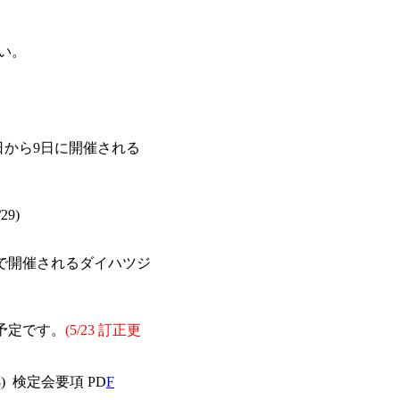
い。
日から9日に開催される
/29)
育館で開催されるダイハツジ
予定です。
(5/23 訂正更
6/8) 検定会要項 PD
F