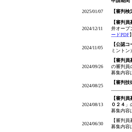
申請期間
2025/01/07
【審判検
【審判員
2024/12/11
井オープ
ードPDF
【公認コ
2024/11/05
ミントン
【審判員
2024/09/26
の審判員
募集内容
【審判技
2024/08/25
________
【審判員
2024/08/13
０２４
」
募集内容
【審判員
2024/06/30
募集内容