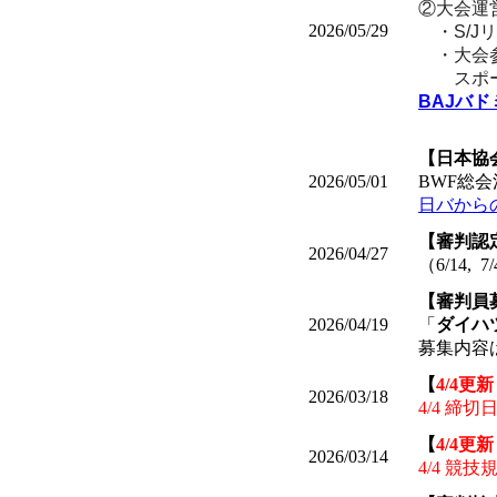
②大会運
2026/05/29
・S/J
・大会参
スポーツ
BAJバ
【日本協
2026/05/01
BWF総
日バから
【審判認
2026/04/27
（6/14, 7/
【審判員
2026/04/19
「
ダイハ
募集内容
【
4/4更
2026/03/18
4/4 締
【
4/4更
2026/03/14
4/4 競