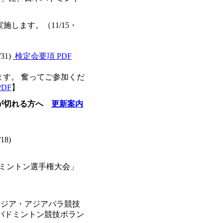
実施します。
（11/15・
/31)
検定会要項 PDF
ます。 奮ってご参加くだ
DF
】
期限が切れる方へ
更新案内
/18)
バドミントン選手権大会」
アジア・アジアパラ競技
バドミントン競技ボラン