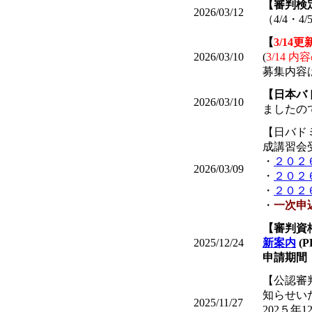
【審判検
2026/03/12
（4/4・4/
【
3/14更
2026/03/10
(
3/14 
募集内容
【日本バ
2026/03/10
ましたの
【日バド
成講習会
・
２０２
2026/03/09
・
２０２
・
２０２
・
一次申込
【審判資
2025/12/24
新案内
(P
申請期間
【公認審
知らせい
2025/11/27
202５