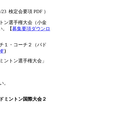
2/23 検定会要項 PDF ）
ミントン選手権大会（小金
い。【
募集要項ダウンロ
認コーチ１・コーチ２（バド
DF
）
バドミントン選手権大会」
い。
ドミントン国際大会２