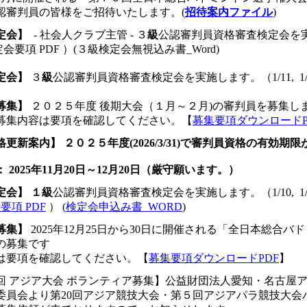
認審判員の皆様をご招待いたします。(
招待案内ファイル
)
定会】
- 社会人クラブ主管 - ３
級
公認審判員資格審査検定会を
検定会要項 PDF ）(３級検定会無視込み書_Word)
定会】
３
級
公認審判員資格審査検定会を実施します。
（1/11, 1
募集】
２０２５年度 後期大会（１月～２月)の審判員を募集し
募集内容は要項を確認してください。【
募集要項ダウンロードP
格更新案内】
２０２５年度(2026/3/31)で審判員資格の有効
：
2025年11月20日～12月20日
（
厳守
願います。）
定会】
１
級
公認審判員資格審査検定会を実施します。
（1/10, 1
要項 PDF
） (
検定会申込み書_WORD
)
募集】
2025年12月25日から30日に開催される「全日本総合
の募集です
は要項を確認してください。【
募集要項ダウンロードPDF
】
回 アジア大会 ボランティア募集】公益財団法人愛知・名古屋
委員会より第20回アジア競技大会・第５回アジアパラ競技大会