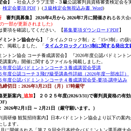
定会】
- 社会人クラブ主管 - ３
級
公認審判員資格審査検定会を
5
検定会要項 PDF
）(
３級検定会無視込み書_Word
)
新
審判員募集】
2026年4月から 2026年7月に開催され
る各大会
内容の一部が更新されました)
は要項を確認してください。【
募集要項ダウンロードPDF
】
ドミントン協会から】
「タイムクロック制」と「15×3制」の
で、掲載しました。「
タイムクロック／15×3制に関する発出文
ミントン協会 コーチ養成講習会】
『2026年度公認バドミント
受講案内』開催に関するファイルを掲載しました。
６年度公認バドミントンコーチ３養成講習会受講
６年度公認コーチ３飛び級受講条件詳細（2026年度一部改訂）
６年度公認バドミントンコーチ４養成講習会受-要項-講申込み
締切日：2026年3月23日（月）17時厳守
格更新案内_
追加
】
２０２５年度(2026/3/31)で審判員資格
DF)
：
2026年2月1日 ～ 2月21日
（
厳守
願います。）
判員研修 観覧招待案内】日本バドミントン協会より以下の案内
たします。
年12月に開催される「第７９回全日本総合バドミントン選手権大