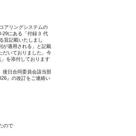
コアリングシステムの
29にある「付録３ 代
る旨記載いたしまし
則が適用される」と記載
ただいておりました。今
点」を添付しております
、後日合同委員会該当部
 2026』の改訂をご連絡い
たので