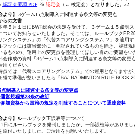
)
認定会要項 PDF
※
認定会
（← 検定会）となりました。22
会より】
3ゲーム15点制導入に関連する条文等の変更点
からの文書
本年５月１日にBWF総会の決定を受けて、３ゲーム１５点制ス
についてお知らせいたしました。そこでは、ルールブックPP.28-
リングシステム」の「代替スコアリングシステム ２」を適用す
ルブックには該当部分に「明記されているものを除き、競技規
いるものの、運用上の変更点を整理してほしい旨のご要望をい
部会作成の資料「3ゲーム15点制導入に関連する条文等の変更
活用ください。
時点では「代替スコアリングシステム」での運用となりますが
経て準備が整いましたら『BAJ BADMINTON RULE BOOK
。
15点制導入に関連する条文等の変更点
大会運営規程第23条の改訂
_大会参加資格から国籍の規定を削除することについて通達資料
会より】
ルールブック正誤表等について
月1日にルールブックを発刊しましたが、一部誤植等がありまし
添付いたしました。ご活用をお願いいたします。